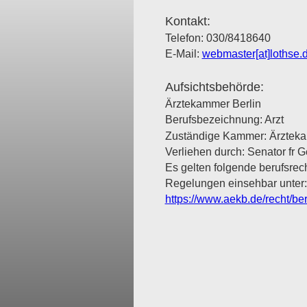
Kontakt:
Telefon: 030/8418640
E-Mail: 
webmaster[at]lothse.
Aufsichtsbehörde:
Ärztekammer Berlin
Berufsbezeichnung: Arzt
Zuständige Kammer: Ärzteka
Verliehen durch: Senator fr G
Es gelten folgende berufsre
Regelungen einsehbar unter:
https://www.aekb.de/recht/be