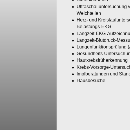
•
Ultraschalluntersuchung 
Weichteilen
•
Herz- und Kreislaufunter
Belastungs-EKG
•
Langzeit-EKG-Aufzeichn
•
Langzeit-Blutdruck-Mess
•
Lungenfunktionsprüfung (
•
Gesundheits-Untersuchu
•
Hautkrebsfrüherkennung
•
Krebs-Vorsorge-Untersu
•
Impfberatungen und Stan
•
Hausbesuche