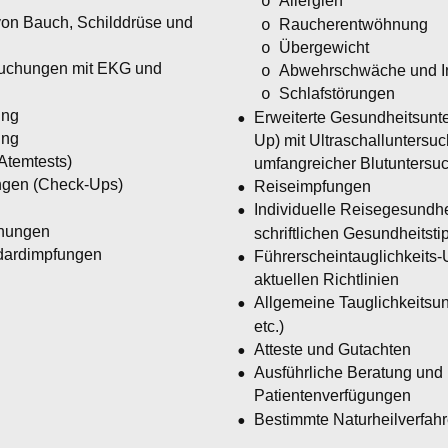
Allergien
o
von Bauch, Schilddrüse und 
Raucherentwöhnung
o
Übergewicht
o
suchungen mit EKG und 
Abwehrschwäche und Inf
o
Schlafstörungen
o
ung
•
Erweiterte Gesundheitsunt
ung
Up) mit Ultraschalluntersu
Atemtests)
umfangreicher Blutuntersu
ngen (Check-Ups)
•
Reiseimpfungen
•
Individuelle Reisegesundhe
chungen
schriftlichen Gesundheitst
dardimpfungen
•
Führerscheintauglichkeits
aktuellen Richtlinien
•
Allgemeine Tauglichkeitsun
etc.)
•
Atteste und Gutachten
•
Ausführliche Beratung und 
Patientenverfügungen
•
Bestimmte Naturheilverfah