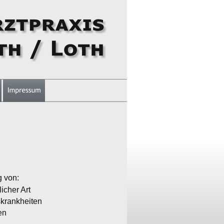
 von:
icher Art
krankheiten
en