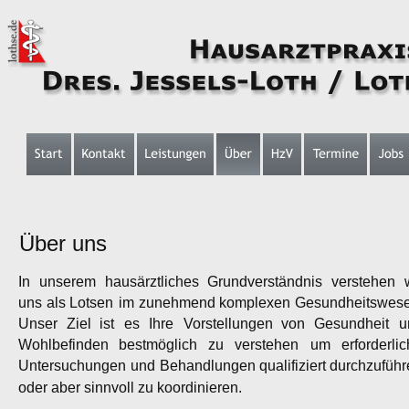
Über uns
In
unserem
hausärztliches
Grundverständnis
verstehen
uns
als
Lotsen
im
zunehmend
komplexen
Gesundheitswese
Unser
Ziel
ist
es
Ihre
Vorstellungen
von
Gesundheit
u
Wohlbefinden
bestmöglich
zu
verstehen
um
erforderlic
Untersuchungen
und
Behandlungen
qualifiziert
durchzuführ
oder aber sinnvoll zu koordinieren.