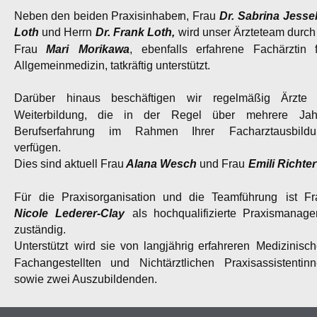
Neben
den
beiden
Praxisinhaber
n,
Frau
Dr.
Sabrina
Jessel
Loth
 und Herrn 
Dr. Frank Loth,
 wird unser Ärzteteam durch
Frau
Mari
Morikawa
,
ebenfalls
erfahrene
Fachärztin
Allgemeinmedizin, tatkräftig unterstützt.
Darüber
hinaus
beschäftigen
wir
regelmäßig
Ärzte
Weiterbildung,
die
in
der
Regel
über
mehrere
Jah
Berufserfahrung
im
Rahmen
Ihrer
Facharztausbildu
verfügen. 
Dies sind aktuell Frau 
Alana Wesch
 und Frau 
Emili Richter
Für
die
Praxisorganisation
und
die
Teamführung
ist
Fr
Nicole
Lederer-Clay
als
hochqualifizierte
Praxismanager
zuständig.
Unterstützt
wird
sie
von
langjährig
erfahreren
Medizinisch
Fachangestellten
und
Nichtärztlichen
Praxisassistentinn
sowie zwei Auszubildenden.