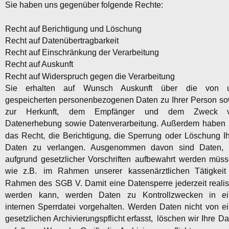
Sie haben uns gegenüber folgende Rechte:
Recht auf Berichtigung und Löschung
Recht auf Datenübertragbarkeit
Recht auf Einschränkung der Verarbeitung
Recht auf Auskunft
Recht auf Widerspruch gegen die Verarbeitung
Sie
erhalten
auf
Wunsch
Auskunft
über
die
von
gespeicherten
personenbezogenen
Daten
zu
Ihrer
Person
so
zur
Herkunft,
dem
Empfänger
und
dem
Zweck
Datenerhebung
sowie
Datenverarbeitung.
Außerdem
haben
das
Recht,
die
Berichtigung,
die
Sperrung
oder
Löschung
I
Daten
zu
verlangen.
Ausgenommen
davon
sind
Daten,
aufgrund
gesetzlicher
Vorschriften
aufbewahrt
werden
müss
wie
z.B.
im
Rahmen
unserer
kassenärztlichen
Tätigkeit
Rahmen
des
SGB
V.
Damit
eine
Datensperre
jederzeit
realis
werden
kann,
werden
Daten
zu
Kontrollzwecken
in
ei
internen
Sperrdatei
vorgehalten.
Werden
Daten
nicht
von
ei
gesetzlichen
Archivierungspflicht
erfasst,
löschen
wir
Ihre
Da