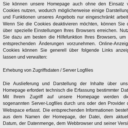
Sie
können
unsere
Homepage
auch
ohne
den
Einsatz
Cookies
nutzen,
wodurch
möglicherweise
einige
Darstellun
und
Funktionen
unseres
Angebots
nur
eingeschränkt
arbeit
Wenn
Sie
die
Cookies
deaktivieren
möchten,
können
Sie
über
spezielle
Einstellungen
Ihres
Browsers
erreichen.
Nut
Sie
dazu
am
besten
die
Hilfefunktion
Ihres
Browsers,
um
entsprechenden
Änderungen
vorzunehmen.
Online-Anzeig
Cookies
können
Sie
generell
über
folgende
Links
anzei
lassen und verwalten:
Erhebung von Zugriffsdaten / Server Logfiles
Die
Auslieferung
und
Darstellung
der
Inhalte
über
uns
Homepage
erfordert
technisch
die
Erfassung
bestimmter
Dat
Mit
Ihrem
Zugriff
auf
unsere
Homepage
werden
di
sogenannten
Server-Logfiles
durch
uns
oder
den
Provider
Webspace
erfasst.
Die
entsprechenden
Informationen
beste
aus
dem
Namen
der
Homepage,
der
Datei,
dem
aktuel
Datum,
der
Datenmenge,
dem
Webbrowser
und
seiner
Versi