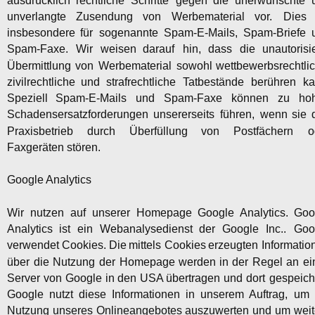
ausdrücklich
rechtliche
Schritte
gegen
die
unerwünschte
unverlangte
Zusendung
von
Werbematerial
vor.
Dies
insbesondere
für
sogenannte
Spam-E-Mails,
Spam-Briefe
Spam-Faxe.
Wir
weisen
darauf
hin,
dass
die
unautorisie
Übermittlung
von
Werbematerial
sowohl
wettbewerbsrechtlic
zivilrechtliche
und
strafrechtliche
Tatbestände
berühren
ka
Speziell
Spam-E-Mails
und
Spam-Faxe
können
zu
ho
Schadensersatzforderungen
unsererseits
führen,
wenn
sie
Praxisbetrieb
durch
Überfüllung
von
Postfächern
o
Faxgeräten stören.
Google Analytics
Wir
nutzen
auf
unserer
Homepage
Google
Analytics.
Goo
Analytics
ist
ein
Webanalysedienst
der
Google
Inc..
Goo
verwendet
Cookies.
Die
mittels
Cookies
erzeugten
Informatio
über
die
Nutzung
der
Homepage
werden
in
der
Regel
an
ei
Server
von
Google
in
den
USA
übertragen
und
dort
gespeiche
Google
nutzt
diese
Informationen
in
unserem
Auftrag,
um
Nutzung
unseres
Onlineangebotes
auszuwerten
und
um
weit