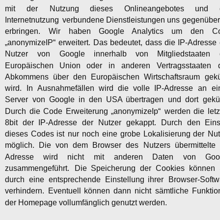
mit
der
Nutzung
dieses
Onlineangebotes
und
Internetnutzung
verbundene
Dienstleistungen
uns
gegenübe
erbringen.
Wir
haben
Google
Analytics
um
den
C
„anonymizeIP“
erweitert.
Das
bedeutet,
dass
die
IP-Adresse
Nutzer
von
Google
innerhalb
von
Mitgliedstaaten
Europäischen
Union
oder
in
anderen
Vertragsstaaten
Abkommens
über
den
Europäischen
Wirtschaftsraum
gekü
wird.
In
Ausnahmefällen
wird
die
volle
IP-Adresse
an
ei
Server
von
Google
in
den
USA
übertragen
und
dort
gekür
Durch
die
Code
Erweiterung
„anonymizeIp“
werden
die
let
8bit
der
IP-Adresse
der
Nutzer
gekappt.
Durch
den
Eins
dieses
Codes
ist
nur
noch
eine
grobe
Lokalisierung
der
Nut
möglich.
Die
von
dem
Browser
des
Nutzers
übermittelte
Adresse
wird
nicht
mit
anderen
Daten
von
Goo
zusammengeführt.
Die
Speicherung
der
Cookies
können
durch
eine
entsprechende
Einstellung
ihrer
Browser-Softw
verhindern.
Eventuell
können
dann
nicht
sämtliche
Funktio
der Homepage vollumfänglich genutzt werden.