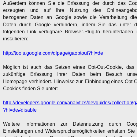
Außerdem
können
Sie
die
Erfassung
der
durch
das
Coo
erzeugten
und
auf
Ihre
Nutzung
des
Onlineangebo
bezogenen
Daten
an
Google
sowie
die
Verarbeitung
die
Daten
durch
Google
verhindern,
indem
Sie
das
unter
d
folgenden
Link
verfügbare
Browser-Plug-In
herunterladen
installieren:
http://tools.google.com/dlpage/gaoptout?hl=de
Möglich
ist
auch
das
Setzen
eines
Opt-Out-Cookie,
das
zukünftige
Erfassung
Ihrer
Daten
beim
Besuch
unse
Homepage
verhindert.
Hinweise
zur
Einbindung
eines
Opt-O
Cookies finden Sie unter:
h
t
t
p
:
/
/
d
e
v
e
l
o
p
e
r
s
.
g
o
o
g
l
e
.
c
o
m
/
a
n
a
l
y
t
i
c
s
/
d
e
v
g
u
i
d
e
s
/
c
o
l
l
e
c
t
i
o
n
/
g
?hl=de#disable
Weitere
Informationen
zur
Datennutzung
durch
Goog
Einstellungen
und
Widerspruchsmöglichkeiten
erhalten
Sie