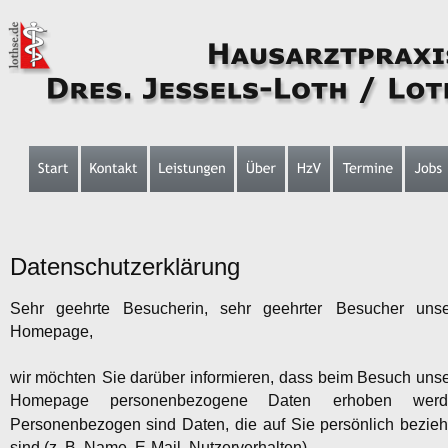
Datenschutzerklärung
Sehr
geehrte
Besucherin,
sehr
geehrter
Besucher
unse
Homepage,
wir
möchten
Sie
darüber
informieren,
dass
beim
Besuch
unse
Homepage
personenbezogene
Daten
erhoben
werd
Personenbezogen
sind
Daten,
die
auf
Sie
persönlich
bezieh
sind (z. B. Name, E-Mail, Nutzerverhalten).