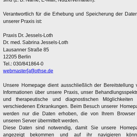
Verantwortlich
für
die
Erhebung
und
Speicherung
der
Date
unserer Praxis ist:
Praxis Dr. Jessels-Loth
Dr. med. Sabrina Jessels-Loth
Lausanner Straße 85
12205 Berlin
Tel.: 030/841864-0
webmaster[at]lothse.de
Unsere
Homepage
dient
ausschließlich
der
Bereitstellung
Informationen
über
unsere
Praxis,
unser
Behandlungsspekt
und
therapeutische
und
diagnostischen
Möglichkeiten
verschiedenen
Erkrankungen.
Beim
Besuch
unserer
Homepa
werden
nur
die
Daten
erhoben,
die
von
Ihrem
Browser
unseren Server übermittelt werden.
Diese
Daten
sind
notwendig,
damit
Sie
unsere
Homepa
angezeigt
bekommen
und
auf
ihr
navigieren
könn