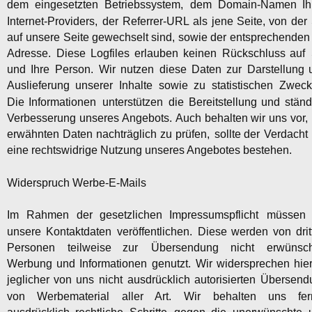
dem
eingesetzten
Betriebssystem,
dem
Domain-Namen
Ih
Internet-Providers,
der
Referrer-URL
als
jene
Seite,
von
der
auf
unsere
Seite
gewechselt
sind,
sowie
der
entsprechenden
Adresse.
Diese
Logfiles
erlauben
keinen
Rückschluss
auf
und
Ihre
Person.
Wir
nutzen
diese
Daten
zur
Darstellung
Auslieferung
unserer
Inhalte
sowie
zu
statistischen
Zweck
Die
Informationen
unterstützen
die
Bereitstellung
und
ständ
Verbesserung
unseres 
Angebots. 
Auch
behalten
wir
uns
vor,
erwähnten
Daten
nachträglich
zu
prüfen,
sollte
der
Verdacht
eine rechtswidrige Nutzung unseres Angebotes bestehen.
Widerspruch Werbe-E-Mails
Im
Rahmen
der
gesetzlichen
Impressumspflicht
müssen
unsere
Kontaktdaten
veröffentlichen.
Diese
werden
von
dri
Personen
teilweise
zur
Übersendung
nicht
erwünsch
Werbung
und
Informationen
genutzt.
Wir
widersprechen
hier
jeglicher
von
uns
nicht
ausdrücklich
autorisierten
Übersend
von
Werbematerial
aller
Art.
Wir
behalten
uns
fer