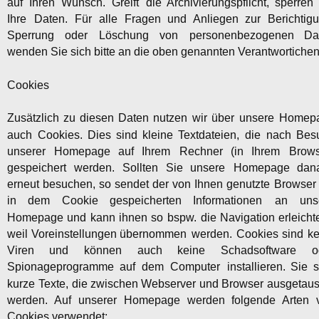
auf
Ihren
Wunsch.
Greift
die
Archivierungspflicht,
sperren
Ihre
Daten.
Für
alle
Fragen
und
Anliegen
zur
Berichtigu
Sperrung
oder
Löschung
von
personenbezogenen
Da
wenden Sie sich bitte an die oben genannten Verantwortichen
Cookies
Zusätzlich
zu
diesen
Daten
nutzen
wir
über
unsere
Homepa
auch
Cookies.
Dies
sind
kleine
Textdateien,
die
nach
Bes
unserer
Homepage
auf
Ihrem
Rechner
(in
Ihrem
Brows
gespeichert
werden.
Sollten
Sie
unsere
Homepage
dan
erneut
besuchen,
so
sendet
der
von
Ihnen
genutzte
Browser
in
dem
Cookie
gespeicherten
Informationen
an
uns
Homepage
und
kann
ihnen
so
bspw.
die
Navigation
erleicht
weil
Voreinstellungen
übernommen
werden.
Cookies
sind
ke
Viren
und
können
auch
keine
Schadsoftware
o
Spionageprogramme
auf
dem
Computer
installieren.
Sie
s
kurze
Texte,
die
zwischen
Webserver
und
Browser
ausgetaus
werden.
Auf
unserer
Homepage
werden
folgende
Arten
Cookies verwendet: