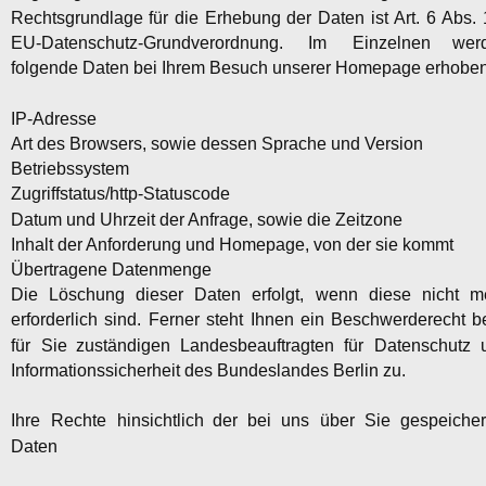
Rechtsgrundlage
für
die
Erhebung
der
Daten
ist
Art.
6
Abs.
EU-Datenschutz-Grundverordnung.
Im
Einzelnen
wer
folgende Daten bei Ihrem Besuch unserer Homepage erhoben
IP-Adresse
Art des Browsers, sowie dessen Sprache und Version
Betriebssystem
Zugriffstatus/http-Statuscode
Datum und Uhrzeit der Anfrage, sowie die Zeitzone
Inhalt der Anforderung und Homepage, von der sie kommt
Übertragene Datenmenge
Die
Löschung
dieser
Daten
erfolgt,
wenn
diese
nicht
m
erforderlich
sind.
Ferner
steht
Ihnen
ein
Beschwerderecht
b
für
Sie
zuständigen
Landesbeauftragten
für
Datenschutz
Informationssicherheit des Bundeslandes Berlin zu.
Ihre
Rechte
hinsichtlich
der
bei
uns
über
Sie
gespeicher
Daten