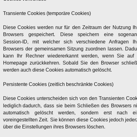
Transiente Cookies (temporäre Cookies)
Diese
Cookies
werden
nur
für
den
Zeitraum
der
Nutzung
Ih
Browsers
gespeichert.
Diese
speichern
eine
sogenan
Session-ID,
mit
welcher
sich
verschiedene
Anfragen
Ih
Browsers
der
gemeinsamen
Sitzung
zuordnen
lassen.
Dadu
kann
Ihr
Rechner
wiedererkannt
werden,
wenn
Sie
auf
Homepage
zurückkehren.
Sobald
Sie
den
Browser
schließ
werden auch diese Cookies automatisch gelöscht.
Persistente Cookies (zeitlich beschränkte Cookies)
Diese
Cookies
unterscheiden
sich
von
den
Transienten
Cook
lediglich
dadurch,
dass
sie
beim
Schließen
des
Browsers
n
automatisch
gelöscht
werden,
sondern
erst
nach
ei
voreingestellten
Zeit.
Sie
können
diese
Cookies
jedoch
jeder
über die Einstellungen ihres Browsers löschen.