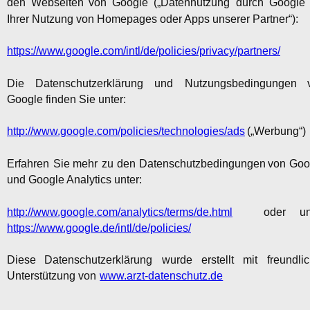
den
Webseiten
von
Google
(„Datennutzung
durch
Google
Ihrer Nutzung von Homepages oder Apps unserer Partner“):
https://www.google.com/intl/de/policies/privacy/partners/
Die
Datenschutzerklärung
und
Nutzungsbedingungen
Google finden Sie unter:
http://www.google.com/policies/technologies/ads
 („Werbung“)
Erfahren
Sie
mehr
zu
den
Datenschutzbedingungen
von
Goo
und Google Analytics unter:
http://www.google.com/analytics/terms/de.html
oder
un
https://www.google.de/intl/de/policies/
Diese
Datenschutzerklärung
wurde
erstellt
mit
freundlic
Unterstützung von 
www.arzt-datenschutz.de